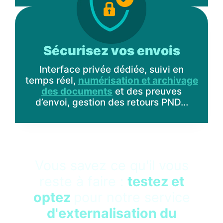
Sécurisez vos envois
Interface privée dédiée, suivi en
temps réel,
numérisation et archivage
des documents
et des preuves
d’envoi, gestion des retours PND…
Vous savez ce qu'il vous
reste à faire :
testez et
optez
pour notre service
d'externalisation du